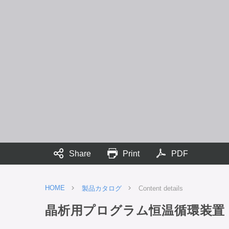
Share
Print
PDF
HOME
製品カタログ
Content details
晶析用プログラム恒温循環装置 P